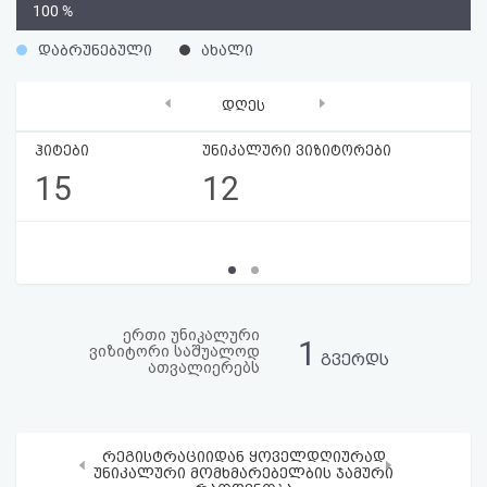
0
100 %
აღდგენა
%
დაბრუნებული
ახალი
HTML
‹
›
დღეს
კოდი
ჰიტები
უნიკალური ვიზიტორები
სალიცენზიო
15
12
შეთანხმება
და
პასუხისმგებლობის
უარყოფა
ერთი უნიკალური
1
ვიზიტორი საშუალოდ
გვერდს
ათვალიერებს
რეგისტრაციიდან ყოველდღიურად
‹
›
უნიკალური მომხმარებელბის ჯამური