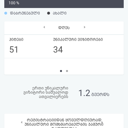
0
100 %
აღდგენა
%
დაბრუნებული
ახალი
HTML
‹
›
დღეს
კოდი
ჰიტები
უნიკალური ვიზიტორები
სალიცენზიო
51
34
შეთანხმება
და
პასუხისმგებლობის
უარყოფა
ერთი უნიკალური
1.2
ვიზიტორი საშუალოდ
გვერდს
ათვალიერებს
რეგისტრაციიდან ყოველდღიურად
‹
›
უნიკალური მომხმარებელბის ჯამური