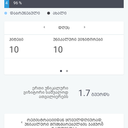
4
96 %
აღდგენა
%
დაბრუნებული
ახალი
HTML
‹
›
დღეს
კოდი
ჰიტები
უნიკალური ვიზიტორები
სალიცენზიო
10
10
შეთანხმება
და
პასუხისმგებლობის
უარყოფა
ერთი უნიკალური
1.7
ვიზიტორი საშუალოდ
გვერდს
ათვალიერებს
რეგისტრაციიდან ყოველდღიურად
‹
›
უნიკალური მომხმარებელბის ჯამური