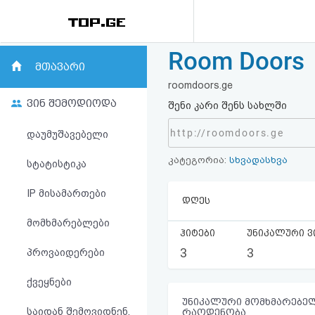
Room Doors
რეიტინგი
მთავარი
roomdoors.ge
(მთავარი)
ვინ შემოდიოდა
შენი კარი შენს სახლში
ფოსტა
http://roomdoors.ge
დაუმუშავებელი
კატეგორია:
სხვადასხვა
კითხვა-
სტატისტიკა
პასუხი
IP მისამართები
დღეს
მომხმარებლები
ავტორიზაცია
ჰიტები
უნიკალური ვ
3
3
პროვაიდერები
რეგისტრაცია
ქვეყნები
პაროლის
უნიკალური მომხმარებელ
საიდან შემოვიდნენ,
რაოდენობა