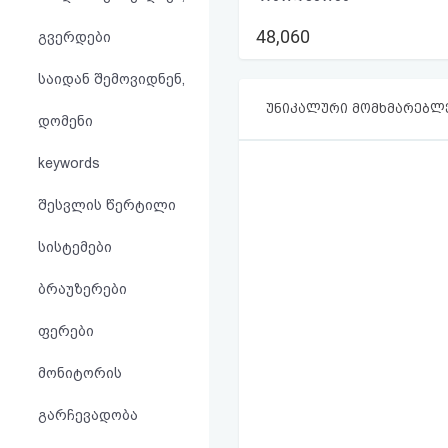
აღდგენა
48,060
გვერდები
HTML
საიდან შემოვიდნენ,
კოდი
უნიკალური მომხმარებლ
დომენი
სალიცენზიო
keywords
შეთანხმება
შესვლის წერტილი
და
სისტემები
პასუხისმგებლობის
ბრაუზერები
უარყოფა
ფერები
მონიტორის
გარჩევადობა