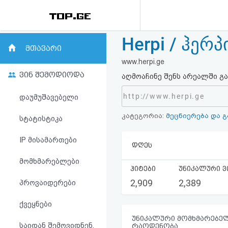
Herpi / ჰერპ
რეიტინგი
მთავარი
www.herpi.ge
(მთავარი)
ვინ შემოდიოდა
აღმოაჩინე შენს არეალში გ
ფოსტა
http://www.herpi.ge
დაუმუშავებელი
კატეგორია:
მეცნიერება და 
კითხვა-
სტატისტიკა
პასუხი
IP მისამართები
დღეს
მომხმარებლები
ავტორიზაცია
ჰიტები
უნიკალური ვ
2,909
2,389
პროვაიდერები
რეგისტრაცია
ქვეყნები
პაროლის
უნიკალური მომხმარებელ
საიდან შემოვიდნენ,
რაოდენობა