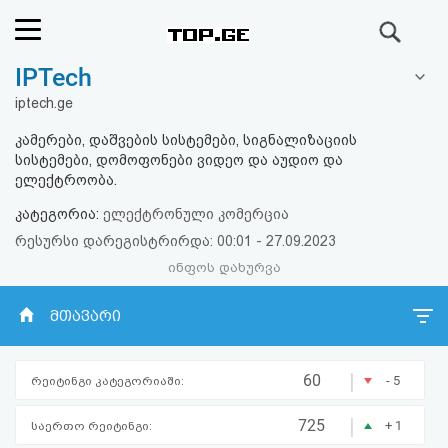
ძიება
IPTech
რეიტინგი
iptech.ge
(მთავარი)
კამერები, დაშვების სისტემები, სიგნალიზაციის
სისტემები, დომოფონები ვიდეო და აუდიო და
ფოსტა
ელექტროობა.
კატეგორია:
ელექტრონული კომერცია
კითხვა-
რესურსი დარეგისტრირდა: 00:01 - 27.09.2023
პასუხი
ინფოს დახურვა
მთავარი
ავტორიზაცია
რეგისტრაცია
|
60
- 5
რეიტინგი კატეგორიაში:
|
პაროლის
725
+ 1
საერთო რეიტინგი: