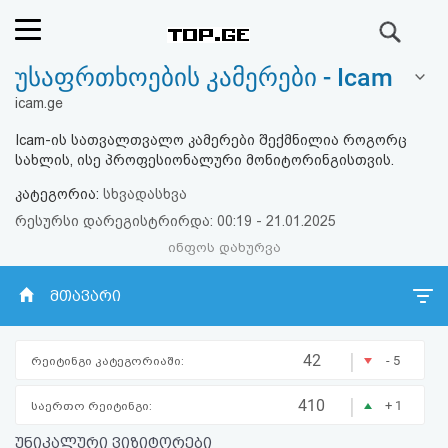
ძიება
უსაფრთხოების კამერები - Icam
რეიტინგი
icam.ge
(მთავარი)
Icam-ის სათვალთვალო კამერები შექმნილია როგორც
სახლის, ისე პროფესიონალური მონიტორინგისთვის.
ფოსტა
კატეგორია:
სხვადასხვა
რესურსი დარეგისტრირდა: 00:19 - 21.01.2025
კითხვა-
ინფოს დახურვა
პასუხი
მთავარი
ავტორიზაცია
|
42
- 5
რეიტინგი კატეგორიაში:
რეგისტრაცია
|
410
+ 1
საერთო რეიტინგი:
პაროლის
უნიკალური ვიზიტორები