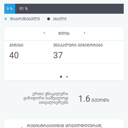
აღდგენა
9 %
91 %
HTML
დაბრუნებული
ახალი
კოდი
‹
›
დღეს
სალიცენზიო
ჰიტები
უნიკალური ვიზიტორები
40
37
შეთანხმება
და
პასუხისმგებლობის
უარყოფა
ერთი უნიკალური
1.6
ვიზიტორი საშუალოდ
გვერდს
ათვალიერებს
რეგისტრაციიდან ყოველდღიურად
‹
›