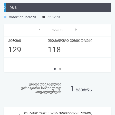
აღდგენა
2
98 %
%
HTML
დაბრუნებული
ახალი
კოდი
‹
›
დღეს
სალიცენზიო
ჰიტები
უნიკალური ვიზიტორები
129
118
შეთანხმება
და
პასუხისმგებლობის
უარყოფა
ერთი უნიკალური
1
ვიზიტორი საშუალოდ
გვერდს
ათვალიერებს
რეგისტრაციიდან ყოველდღიურად
‹
›