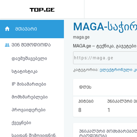
MAGA-საჭირ
რეიტინგი
მთავარი
maga.ge
(მთავარი)
ვინ შემოდიოდა
MAGA.ge – ტექნიკა, გაჯეტე
ფოსტა
https://maga.ge
დაუმუშავებელი
კატეგორია:
ელექტრონული კ
კითხვა-
სტატისტიკა
პასუხი
IP მისამართები
დღეს
მომხმარებლები
ავტორიზაცია
ჰიტები
უნიკალური ვ
8
1
პროვაიდერები
რეგისტრაცია
ქვეყნები
პაროლის
უნიკალური მომხმარებელ
საიდან შემოვიდნენ,
რაოდენობა