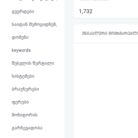
აღდგენა
1,732
გვერდები
HTML
საიდან შემოვიდნენ,
კოდი
უნიკალური მომხმარებლ
დომენი
სალიცენზიო
keywords
შეთანხმება
შესვლის წერტილი
და
სისტემები
პასუხისმგებლობის
ბრაუზერები
უარყოფა
ფერები
მონიტორის
გარჩევადობა