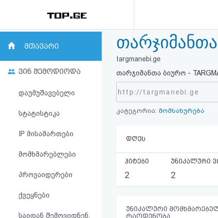
თარჯიმანთა
რეიტინგი
მთავარი
targmanebi.ge
(მთავარი)
ვინ შემოდიოდა
თარჯიმანთა ბიურო - TARGMAN
ფოსტა
http://targmanebi.ge
დაუმუშავებელი
კატეგორია:
მომსახურება
კითხვა-
სტატისტიკა
პასუხი
IP მისამართები
დღეს
მომხმარებლები
ავტორიზაცია
ჰიტები
უნიკალური ვ
2
2
პროვაიდერები
რეგისტრაცია
ქვეყნები
პაროლის
უნიკალური მომხმარებელ
საიდან შემოვიდნენ,
რაოდენობა