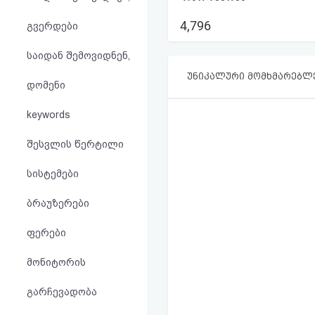
აღდგენა
4,796
გვერდები
HTML
საიდან შემოვიდნენ,
კოდი
უნიკალური მომხმარებლ
დომენი
სალიცენზიო
keywords
შეთანხმება
შესვლის წერტილი
და
სისტემები
პასუხისმგებლობის
ბრაუზერები
უარყოფა
ფერები
მონიტორის
გარჩევადობა