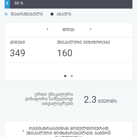
4
96 %
აღდგენა
%
დაბრუნებული
ახალი
HTML
‹
›
დღეს
კოდი
ჰიტები
უნიკალური ვიზიტორები
სალიცენზიო
349
160
შეთანხმება
და
პასუხისმგებლობის
უარყოფა
ერთი უნიკალური
2.3
ვიზიტორი საშუალოდ
გვერდს
ათვალიერებს
რეგისტრაციიდან ყოველდღიურად
‹
›
უნიკალური მომხმარებელბის ჯამური