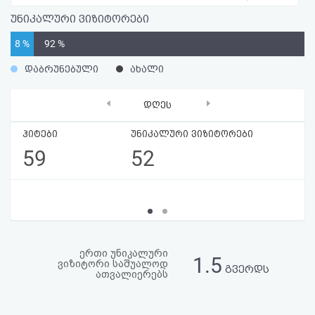
აღდგენა
უნიკალური ვიზიტორები
8 %
92 %
HTML
დაბრუნებული
ახალი
კოდი
‹
›
დღეს
სალიცენზიო
ჰიტები
უნიკალური ვიზიტორები
შეთანხმება
59
52
და
პასუხისმგებლობის
უარყოფა
ერთი უნიკალური
1.5
ვიზიტორი საშუალოდ
გვერდს
ათვალიერებს