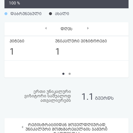
0
100 %
აღდგენა
%
დაბრუნებული
ახალი
HTML
‹
›
დღეს
კოდი
ჰიტები
უნიკალური ვიზიტორები
სალიცენზიო
1
1
შეთანხმება
და
პასუხისმგებლობის
უარყოფა
ერთი უნიკალური
1.1
ვიზიტორი საშუალოდ
გვერდს
ათვალიერებს
რეგისტრაციიდან ყოველდღიურად
‹
›
უნიკალური მომხმარებელბის ჯამური