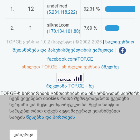
აღდგენა
undefined
12
1.
92.31 %
(
5.231.118.222
)
HTML
silknet.com
1
2.
7.69 %
(
178.134.101.88
)
კოდი
TOP.GE ვერსია 1.0.2 (სატესტო) © 2002-2026
|
სალიცენზიო
სალიცენზიო
შეთანხმება და პასუხისმგებლობის უარყოფა
|
facebook.com/TOP.GE
შეთანხმება
იხილეთ TOP.GE - ის ძველი ვერსია
ბმულზე
და
პასუხისმგებლობის
რეკლამა TOP.GE - ზე
TOP.GE-ს სერვერების განთავსებას და ინტერნეტთან კავშირს
უარყოფა
უზრუნველყოფს:
CLOUD9
ჩვენ ვიყენებთ cookies რათა შემოგთავაზოთ უკეთესი
სერვისი და მეტი კომფორტულობა. ჩვენი საიტით
სარგებლობით თქვენ ავტომატურად ეთანხმებით
საიტის
წესებსა და პირობებს
დახურვა