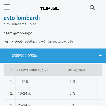
ძიება
avto lombardi
რეიტინგი
http://lombardauto.ge
(მთავარი)
ავტო ლომბარდი
კატეგორია:
ფოსტა
ბიზნესი, კომერცია, რეკლამა
კითხვა-
დემოგრაფია
პასუხი
#
ასაკობრივი ჯგუფი
პროცენტი
ავტორიზაცია
1.
1-17 წ.
0 %
რეგისტრაცია
2.
18-24 წ.
0 %
პაროლის
3.
25-34 წ.
0 %