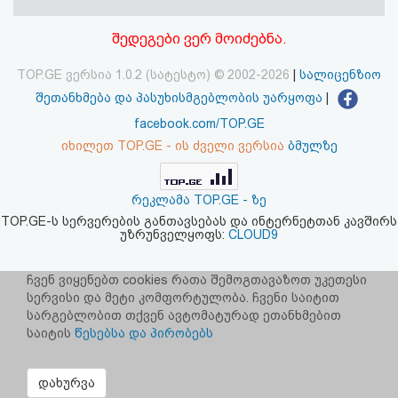
აღდგენა
შედეგები ვერ მოიძებნა.
HTML
TOP.GE ვერსია 1.0.2 (სატესტო) © 2002-2026
|
სალიცენზიო
კოდი
შეთანხმება და პასუხისმგებლობის უარყოფა
|
facebook.com/TOP.GE
სალიცენზიო
იხილეთ TOP.GE - ის ძველი ვერსია
ბმულზე
შეთანხმება
რეკლამა TOP.GE - ზე
და
TOP.GE-ს სერვერების განთავსებას და ინტერნეტთან კავშირს
უზრუნველყოფს:
CLOUD9
პასუხისმგებლობის
უარყოფა
ჩვენ ვიყენებთ cookies რათა შემოგთავაზოთ უკეთესი
სერვისი და მეტი კომფორტულობა. ჩვენი საიტით
სარგებლობით თქვენ ავტომატურად ეთანხმებით
საიტის
წესებსა და პირობებს
დახურვა