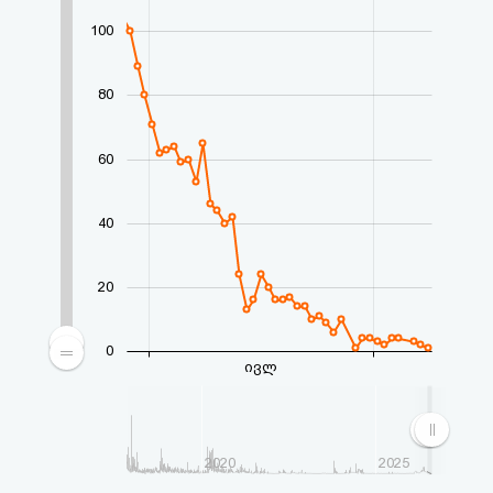
აღდგენა
100
HTML
80
კოდი
60
სალიცენზიო
შეთანხმება
40
და
20
პასუხისმგებლობის
უარყოფა
0
ივლ
2020
2025