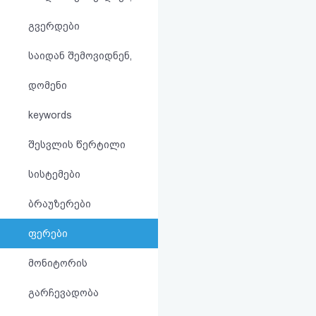
აღდგენა
გვერდები
HTML
საიდან შემოვიდნენ,
კოდი
დომენი
სალიცენზიო
keywords
შეთანხმება
შესვლის წერტილი
და
სისტემები
პასუხისმგებლობის
ბრაუზერები
უარყოფა
ფერები
მონიტორის
გარჩევადობა