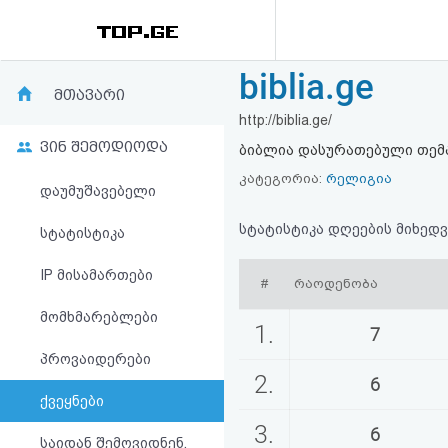
biblia.ge
რეიტინგი
მთავარი
http://biblia.ge/
(მთავარი)
ვინ შემოდიოდა
ბიბლია დასურათებული თე
ფოსტა
კატეგორია:
რელიგია
დაუმუშავებელი
კითხვა-
სტატისტიკა დღეების მიხედვ
სტატისტიკა
პასუხი
IP მისამართები
#
რაოდენობა
მომხმარებლები
ავტორიზაცია
1.
7
პროვაიდერები
რეგისტრაცია
2.
6
ქვეყნები
პაროლის
3.
6
საიდან შემოვიდნენ,