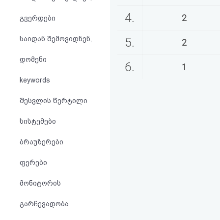
აღდგენა
4.
2
გვერდები
HTML
საიდან შემოვიდნენ,
5.
2
კოდი
დომენი
6.
1
სალიცენზიო
keywords
შეთანხმება
შესვლის წერტილი
და
სისტემები
პასუხისმგებლობის
ბრაუზერები
უარყოფა
ფერები
მონიტორის
გარჩევადობა