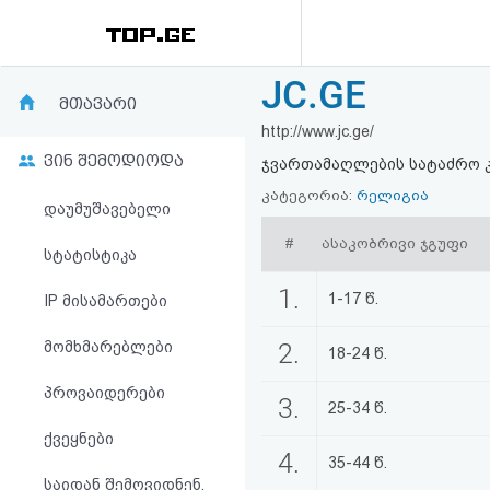
JC.GE
რეიტინგი
მთავარი
http://www.jc.ge/
(მთავარი)
ვინ შემოდიოდა
ჯვართამაღლების სატაძრო 
ფოსტა
კატეგორია:
რელიგია
დაუმუშავებელი
#
ასაკობრივი ჯგუფი
კითხვა-
სტატისტიკა
პასუხი
1.
1-17 წ.
IP მისამართები
მომხმარებლები
2.
ავტორიზაცია
18-24 წ.
პროვაიდერები
3.
რეგისტრაცია
25-34 წ.
ქვეყნები
4.
35-44 წ.
პაროლის
საიდან შემოვიდნენ,