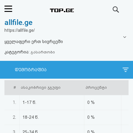
ძიება
allfile.ge
რეიტინგი
https://allfile.ge/
(მთავარი)
ყველაფერი ერთ სივრცეში
კატეგორია:
ფოსტა
გასართობი
კითხვა-
დემოგრაფია
პასუხი
#
ასაკობრივი ჯგუფი
პროცენტი
ავტორიზაცია
1.
1-17 წ.
0 %
რეგისტრაცია
2.
18-24 წ.
0 %
პაროლის
3.
25-34 წ.
0 %