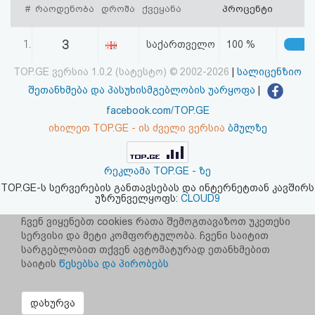
#
რაოდენობა
დროშა
ქვეყანა
პროცენტი
აღდგენა
3
1.
საქართველო
100 %
HTML
TOP.GE ვერსია 1.0.2 (სატესტო) © 2002-2026
|
სალიცენზიო
კოდი
შეთანხმება და პასუხისმგებლობის უარყოფა
|
სალიცენზიო
facebook.com/TOP.GE
იხილეთ TOP.GE - ის ძველი ვერსია
ბმულზე
შეთანხმება
და
რეკლამა TOP.GE - ზე
TOP.GE-ს სერვერების განთავსებას და ინტერნეტთან კავშირს
პასუხისმგებლობის
უზრუნველყოფს:
CLOUD9
უარყოფა
ჩვენ ვიყენებთ cookies რათა შემოგთავაზოთ უკეთესი
სერვისი და მეტი კომფორტულობა. ჩვენი საიტით
სარგებლობით თქვენ ავტომატურად ეთანხმებით
საიტის
წესებსა და პირობებს
დახურვა