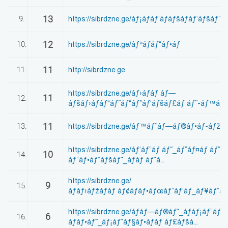
13
9.
https://sibrdzne.ge/áƒ¡áƒáƒ’áƒáƒšáƒáƒ‘áƒšáƒ”á
12
10.
https://sibrdzne.ge/áƒªáƒáƒ“áƒ•áƒ
11
11.
http://sibrdzne.ge
https://sibrdzne.ge/áƒ›áƒáƒ áƒ—
11
12.
áƒšáƒ›áƒáƒ“áƒ˜áƒ“áƒ”áƒ‘áƒšáƒ£áƒ áƒ˜-áƒ™áƒá
11
13.
https://sibrdzne.ge/áƒ™áƒ˜áƒ—áƒ®áƒ•áƒ-áƒžá
https://sibrdzne.ge/áƒ‘áƒ”áƒ áƒ˜_áƒ”áƒ¤áƒ áƒ”
10
14.
áƒ”áƒ•áƒ”áƒšáƒ˜_áƒáƒ áƒ˜á...
https://sibrdzne.ge/
9
15.
áƒáƒ›áƒžáƒáƒ áƒ¢áƒáƒ•áƒœáƒ”áƒ‘áƒ_áƒ¥áƒ”áƒ“
https://sibrdzne.ge/áƒáƒ—áƒ®áƒ˜_áƒáƒ¡áƒ”áƒ
6
16.
áƒáƒ•áƒ˜_áƒ¡áƒ˜áƒ§áƒ•áƒáƒ áƒ£áƒšá...