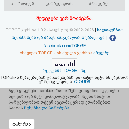
#
რაოდენ.
გარჩევადობა
პროცენტი
აღდგენა
შედეგები ვერ მოიძებნა.
HTML
კოდი
TOP.GE ვერსია 1.0.2 (სატესტო) © 2002-2026
|
სალიცენზიო
შეთანხმება და პასუხისმგებლობის უარყოფა
|
სალიცენზიო
facebook.com/TOP.GE
იხილეთ TOP.GE - ის ძველი ვერსია
ბმულზე
შეთანხმება
და
რეკლამა TOP.GE - ზე
პასუხისმგებლობის
TOP.GE-ს სერვერების განთავსებას და ინტერნეტთან კავშირს
უზრუნველყოფს:
CLOUD9
უარყოფა
ჩვენ ვიყენებთ cookies რათა შემოგთავაზოთ უკეთესი
სერვისი და მეტი კომფორტულობა. ჩვენი საიტით
სარგებლობით თქვენ ავტომატურად ეთანხმებით
საიტის
წესებსა და პირობებს
დახურვა