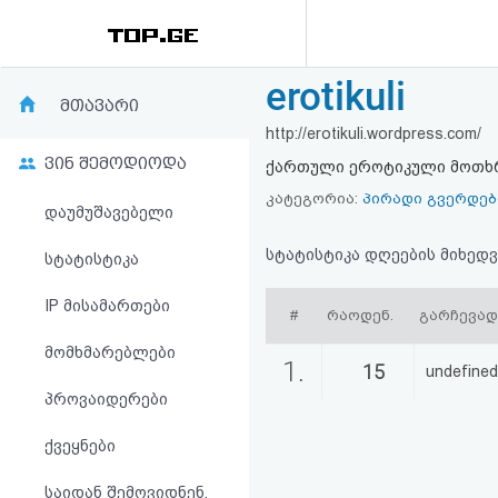
erotikuli
რეიტინგი
მთავარი
http://erotikuli.wordpress.com/
(მთავარი)
ვინ შემოდიოდა
ქართული ეროტიკული მოთხ
ფოსტა
კატეგორია:
პირადი გვერდებ
დაუმუშავებელი
კითხვა-
სტატისტიკა დღეების მიხედვ
სტატისტიკა
პასუხი
IP მისამართები
#
რაოდენ.
გარჩევა
მომხმარებლები
ავტორიზაცია
1.
15
undefined
პროვაიდერები
რეგისტრაცია
ქვეყნები
პაროლის
საიდან შემოვიდნენ,