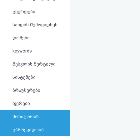
აღდგენა
გვერდები
HTML
საიდან შემოვიდნენ,
კოდი
დომენი
სალიცენზიო
keywords
შეთანხმება
შესვლის წერტილი
და
სისტემები
პასუხისმგებლობის
ბრაუზერები
უარყოფა
ფერები
მონიტორის
გარჩევადობა