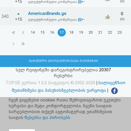
+15
▤⇠
(0)
ელექტრონული კომერცია
AmericanBrands.ge
0
340.
+15
▤⇠
(0)
ელექტრონული კომერცია
14
15
16
17
18
19
20
21
22
23
ქართული პროვაიდერების რეიტინგი
სულ რეიტინგში დარეგისტრირებულია
20307
რესურსი
TOP.GE ვერსია 1.0.2 (სატესტო) © 2002-2026
|
სალიცენზიო
შეთანხმება და პასუხისმგებლობის უარყოფა
|
facebook.com/TOP.GE
ჩვენ ვიყენებთ cookies რათა შემოგთავაზოთ უკეთესი
სერვისი და მეტი კომფორტულობა. ჩვენი საიტით
იხილეთ TOP.GE - ის ძველი ვერსია
ბმულზე
სარგებლობით თქვენ ავტომატურად ეთანხმებით
საიტის
წესებსა და პირობებს
რეკლამა TOP.GE - ზე
TOP.GE-ს სერვერების განთავსებას და ინტერნეტთან კავშირს