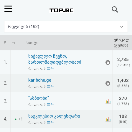
ძიება
რეიტინგი
რელიგია (162)
(მთავარი)
უნიკალ.
#
+/-
საიტი
(გუშინ)
ფოსტა
სიქადულო ჩვენო,
2,735
1.
მართლმადიდებლობაო!
(12,031)
კითხვა-
▤⇠
რელიგია
პასუხი
karibche.ge
1,402
2.
▤⇠
(5,335)
რელიგია
ავტორიზაცია
"ამბიონი"
270
3.
▤⇠
(1,763)
რელიგია
რეგისტრაცია
საეკლესიო კალენდარი
108
4.
+1
▤⇠
(819)
რელიგია
პაროლის