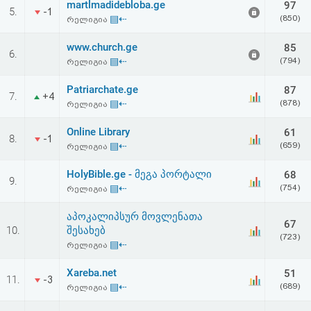
martlmadidebloba.ge
97
აღდგენა
5.
-1
▤⇠
(850)
რელიგია
HTML
www.church.ge
85
6.
▤⇠
(794)
რელიგია
კოდი
Patriarchate.ge
87
7.
+4
▤⇠
(878)
რელიგია
სალიცენზიო
Online Library
61
შეთანხმება
8.
-1
▤⇠
(659)
რელიგია
და
HolyBible.ge - მეგა პორტალი
68
9.
პასუხისმგებლობის
▤⇠
(754)
რელიგია
უარყოფა
აპოკალიპსურ მოვლენათა
67
10.
შესახებ
(723)
▤⇠
რელიგია
Xareba.net
51
11.
-3
▤⇠
(689)
რელიგია