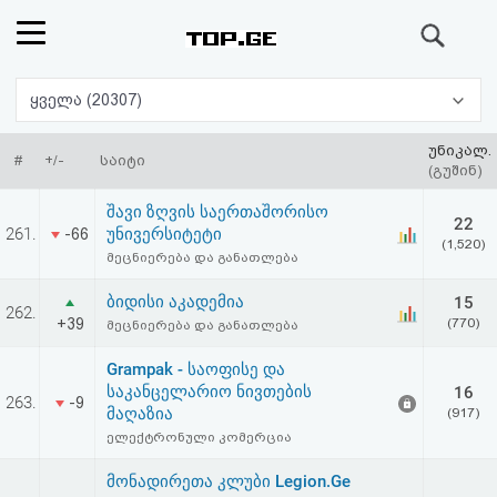
ძიება
რეიტინგი
ყველა (20307)
(მთავარი)
უნიკალ.
#
+/-
საიტი
(გუშინ)
ფოსტა
შავი ზღვის საერთაშორისო
22
261.
უნივერსიტეტი
-66
(1,520)
კითხვა-
მეცნიერება და განათლება
პასუხი
ბიდისი აკადემია
15
262.
+39
(770)
მეცნიერება და განათლება
ავტორიზაცია
Grampak - საოფისე და
საკანცელარიო ნივთების
16
263.
-9
რეგისტრაცია
მაღაზია
(917)
ელექტრონული კომერცია
პაროლის
მონადირეთა კლუბი Legion.Ge