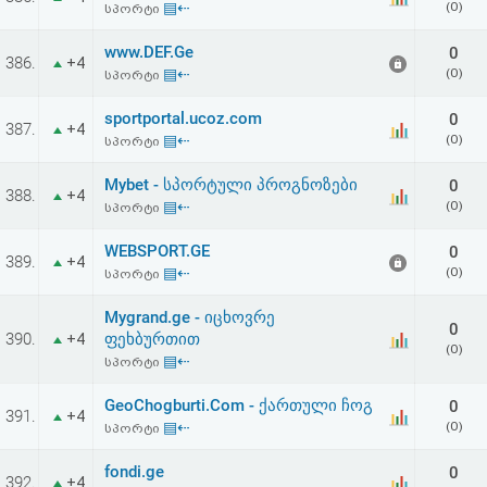
▤⇠
(0)
სპორტი
აღდგენა
www.DEF.Ge
0
386.
+4
HTML
▤⇠
(0)
სპორტი
კოდი
sportportal.ucoz.com
0
387.
+4
▤⇠
(0)
სპორტი
სალიცენზიო
Mybet - სპორტული პროგნოზები
0
388.
+4
▤⇠
(0)
სპორტი
შეთანხმება
და
WEBSPORT.GE
0
389.
+4
▤⇠
(0)
სპორტი
პასუხისმგებლობის
Mygrand.ge - იცხოვრე
0
უარყოფა
390.
ფეხბურთით
+4
(0)
▤⇠
სპორტი
GeoChogburti.Com - ქართული ჩოგ
0
391.
+4
▤⇠
(0)
სპორტი
fondi.ge
0
392.
+4