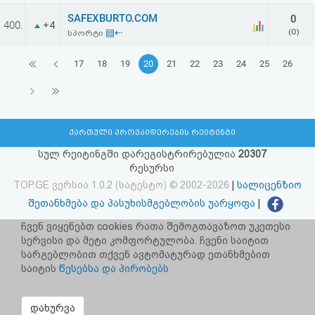
SAFEXBURTO.COM
0
400.
+4
▤⇠
(0)
სპორტი
17
18
19
20
21
22
23
24
25
26
ქართული პროვაიდერების რეიტინგი
სულ რეიტინგში დარეგისტრირებულია
20307
რესურსი
TOP.GE ვერსია 1.0.2 (სატესტო) © 2002-2026
|
სალიცენზიო
შეთანხმება და პასუხისმგებლობის უარყოფა
|
facebook.com/TOP.GE
ჩვენ ვიყენებთ cookies რათა შემოგთავაზოთ უკეთესი
სერვისი და მეტი კომფორტულობა. ჩვენი საიტით
იხილეთ TOP.GE - ის ძველი ვერსია
ბმულზე
სარგებლობით თქვენ ავტომატურად ეთანხმებით
საიტის
წესებსა და პირობებს
რეკლამა TOP.GE - ზე
TOP.GE-ს სერვერების განთავსებას და ინტერნეტთან კავშირს
დახურვა
უზრუნველყოფს:
CLOUD9