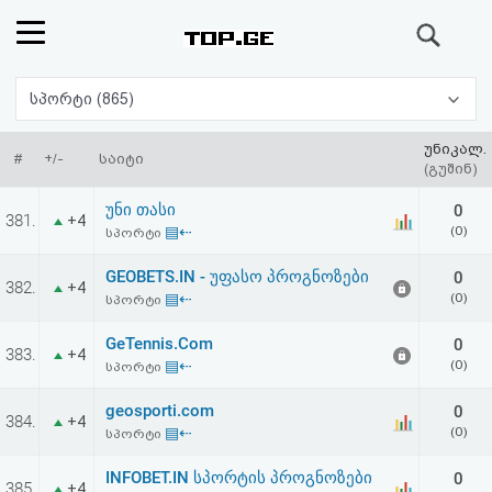
ძიება
რეიტინგი
სპორტი (865)
(მთავარი)
უნიკალ.
#
+/-
საიტი
(გუშინ)
ფოსტა
უნი თასი
0
381.
+4
▤⇠
(0)
სპორტი
კითხვა-
GEOBETS.IN - უფასო პროგნოზები
0
382.
+4
პასუხი
▤⇠
(0)
სპორტი
GeTennis.Com
0
ავტორიზაცია
383.
+4
▤⇠
(0)
სპორტი
რეგისტრაცია
geosporti.com
0
384.
+4
▤⇠
(0)
სპორტი
პაროლის
INFOBET.IN სპორტის პროგნოზები
0
385.
+4