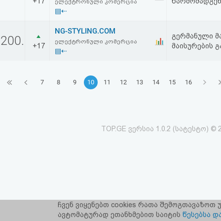
+17
წარმომადგე
ელექტრონული კომერცია
▤⇠
NG-STYLING.COM
გერმანული მ
200.
ელექტრონული კომერცია
+17
მაისურების 
▤⇠
7
8
9
10
11
12
13
14
15
16
TOP.GE ვერსია 1.0.2 (სატესტო) © 
ჩვენ ვიყენებთ cookies რათა შემოგთავაზოთ
TOP.GE-ს ს
ავტომატურად ეთანხმებით საიტის
წესებსა დ