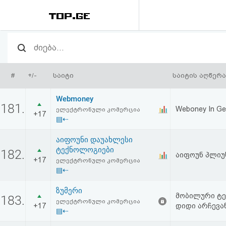
რეიტინგი
(მთავარი)
#
+/-
საიტი
საიტის აღწერა
ფოსტა
Webmoney
181.
Weboney In Ge
ელექტრონული კომერცია
+17
კითხვა-
▤⇠
პასუხი
აიფოუნი დაუახლესი
ტექნოლოგიები
182.
აიფოუნ პლიუ
+17
ავტორიზაცია
ელექტრონული კომერცია
▤⇠
რეგისტრაცია
ზუმერი
მობილური ტე
183.
ელექტრონული კომერცია
+17
დიდი არჩევა
▤⇠
პაროლის