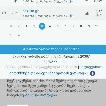
+11
▤⇠
(1,025)
ბიზნესი, კომერცია, რეკლამა
saxliko.ge
107
60.
-1
▤⇠
(648)
ბიზნესი, კომერცია, რეკლამა
1
2
3
4
5
6
7
8
9
10
ქართული პროვაიდერების რეიტინგი
სულ რეიტინგში დარეგისტრირებულია
20307
რესურსი
TOP.GE ვერსია 1.0.2 (სატესტო) © 2002-2026
|
სალიცენზიო
შეთანხმება და პასუხისმგებლობის უარყოფა
|
facebook.com/TOP.GE
ჩვენ ვიყენებთ cookies რათა შემოგთავაზოთ უკეთესი
სერვისი და მეტი კომფორტულობა. ჩვენი საიტით
იხილეთ TOP.GE - ის ძველი ვერსია
ბმულზე
სარგებლობით თქვენ ავტომატურად ეთანხმებით
საიტის
წესებსა და პირობებს
რეკლამა TOP.GE - ზე
TOP.GE-ს სერვერების განთავსებას და ინტერნეტთან კავშირს