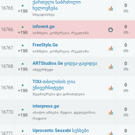
ქართული საბრძოლო
აღდგენა
0
16765.
ხელოვნება
+196
(0)
სხვადასხვა
HTML
inforent.ge
0
16766.
კოდი
+196
(0)
ბიზნესი, კომერცია, რეკლამა
FreeStyle.Ge
0
სალიცენზიო
16767.
+196
(0)
ბიზნესი, კომერცია, რეკლამა
შეთანხმება
ARTStudios.Ge ყიდვა-გაყიდვა
0
16768.
და
+196
(0)
ინტერნეტი
პასუხისმგებლობის
TOU-თბილისის ღია
0
16769.
უნივერსიტეტი
+196
(0)
უარყოფა
მეცნიერება და განათლება
interpress.ge
0
16770.
ახალი ამბები, მედია, ტელევიზია,
+196
(0)
რადიო
Uprocento Sesxebi სესხები
0
16771.