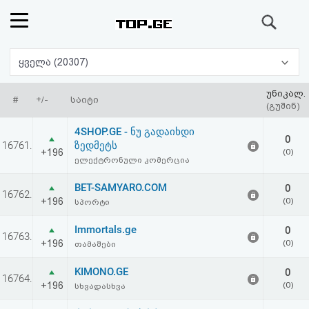
ძიება
რეიტინგი
ყველა (20307)
(მთავარი)
უნიკალ.
#
+/-
საიტი
(გუშინ)
ფოსტა
4SHOP.GE - ნუ გადაიხდი
0
16761.
ზედმეტს
+196
(0)
კითხვა-
ელექტრონული კომერცია
პასუხი
BET-SAMYARO.COM
0
16762.
+196
(0)
სპორტი
ავტორიზაცია
Immortals.ge
0
16763.
+196
(0)
თამაშები
რეგისტრაცია
KIMONO.GE
0
16764.
+196
(0)
სხვადასხვა
პაროლის