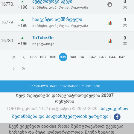
პეტერბურგი ავეჯი
0
16778.
+196
(0)
ბიზნესი, კომერცია, რეკლამა
სააგენტო აღმზრდელი
0
16779.
+196
(0)
ბიზნესი, კომერცია, რეკლამა
ToTube.Ge
0
16780.
+196
(0)
სხვადასხვა
836
837
838
839
840
841
842
843
844
845
ქართული პროვაიდერების რეიტინგი
სულ რეიტინგში დარეგისტრირებულია
20307
რესურსი
TOP.GE ვერსია 1.0.2 (სატესტო) © 2002-2026
|
სალიცენზიო
შეთანხმება და პასუხისმგებლობის უარყოფა
|
facebook.com/TOP.GE
ჩვენ ვიყენებთ cookies რათა შემოგთავაზოთ უკეთესი
სერვისი და მეტი კომფორტულობა. ჩვენი საიტით
იხილეთ TOP.GE - ის ძველი ვერსია
ბმულზე