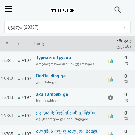
ძიება
რეიტინგი
ყველა (20307)
(მთავარი)
უნიკალ.
#
+/-
საიტი
(გუშინ)
ფოსტა
Туризм в Грузии
0
16781.
+197
(0)
მოგზაურობა და სასტუმროები
კითხვა-
DarBuilding.ge
0
16782.
+197
პასუხი
(0)
კომპანიები
axali ambebi ge
0
ავტორიზაცია
16783.
+197
(0)
სხვადასხვა
რეგისტრაცია
ეკ. და მენეჯმენტის ცენტრი
0
16784.
+197
(0)
მეცნიერება და განათლება
პაროლის
ალუჩის ოფიციალური საიტი
0
16785.
+197