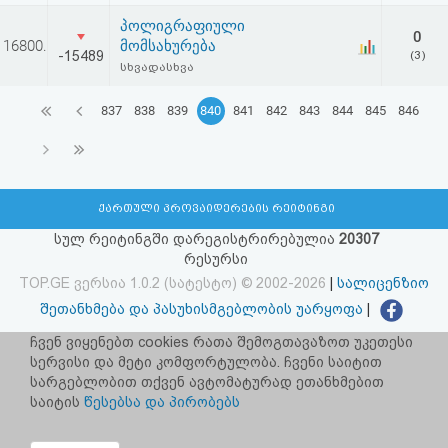
პოლიგრაფიული
0
16800.
მომსახურება
-15489
(3)
სხვადასხვა
837
838
839
840
841
842
843
844
845
846
ქართული პროვაიდერების რეიტინგი
სულ რეიტინგში დარეგისტრირებულია
20307
რესურსი
TOP.GE ვერსია 1.0.2 (სატესტო) © 2002-2026
|
სალიცენზიო
შეთანხმება და პასუხისმგებლობის უარყოფა
|
facebook.com/TOP.GE
ჩვენ ვიყენებთ cookies რათა შემოგთავაზოთ უკეთესი
სერვისი და მეტი კომფორტულობა. ჩვენი საიტით
იხილეთ TOP.GE - ის ძველი ვერსია
ბმულზე
სარგებლობით თქვენ ავტომატურად ეთანხმებით
საიტის
წესებსა და პირობებს
რეკლამა TOP.GE - ზე
TOP.GE-ს სერვერების განთავსებას და ინტერნეტთან კავშირს