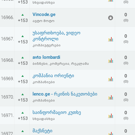
+153
(0)
სხვადასხვა
აღდგენა
Vincode.ge
0
16966.
HTML
+153
(0)
ავტო მოტო
კოდი
უსაფრთხოება, ვიდეო
0
16967.
კონტროლი
+153
(0)
კომპიუტერები
სალიცენზიო
avto lombardi
0
შეთანხმება
16968.
+153
(0)
ბიზნესი, კომერცია, რეკლამა
და
კომპანია ორიენტი
0
16969.
პასუხისმგებლობის
+153
(0)
კომპანიები
უარყოფა
lenco.ge - რკინის ნაკეთობები
0
16970.
+153
(0)
კომპანიები
საინფორმაციო კუთხე
0
16971.
+153
(0)
სხვადასხვა
მაქსნეტი
0
16972.