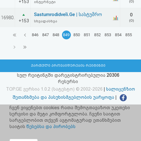
+153
(0)
ინტერნეტი
Sastumrodidveli.Ge | სასტუმრო
0
16980.
+153
(0)
სხვადასხვა
846
847
848
849
850
851
852
853
854
855
ქართული პროვაიდერების რეიტინგი
სულ რეიტინგში დარეგისტრირებულია
20306
რესურსი
TOP.GE ვერსია 1.0.2 (სატესტო) © 2002-2026
|
სალიცენზიო
შეთანხმება და პასუხისმგებლობის უარყოფა
|
facebook.com/TOP.GE
ჩვენ ვიყენებთ cookies რათა შემოგთავაზოთ უკეთესი
სერვისი და მეტი კომფორტულობა. ჩვენი საიტით
იხილეთ TOP.GE - ის ძველი ვერსია
ბმულზე
სარგებლობით თქვენ ავტომატურად ეთანხმებით
საიტის
წესებსა და პირობებს
რეკლამა TOP.GE - ზე
TOP.GE-ს სერვერების განთავსებას და ინტერნეტთან კავშირს