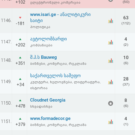
+102
(50)
ელექტრონული კომერცია
აღდგენა
www.isari.ge - ანალიტიკური
63
HTML
1146.
საიტი
-181
(112)
პოლიტიკა
კოდი
ავტოლომბარდი
4
1147.
+202
(2)
კომპანიები
სალიცენზიო
შ.პ.ს Bauweg
10
შეთანხმება
1148.
+351
(6)
ბიზნესი, კომერცია, რეკლამა
და
საქართველოს სამეფო
28
პასუხისმგებლობის
1149.
კულტურა, ხელოვნება, ლიტერატურა,
+34
(37)
ისტორია
უარყოფა
Cloudnet Georgia
8
1150.
+478
(6)
სხვადასხვა
www.formadecor.ge
4
1151.
+379
(1)
ბიზნესი, კომერცია, რეკლამა