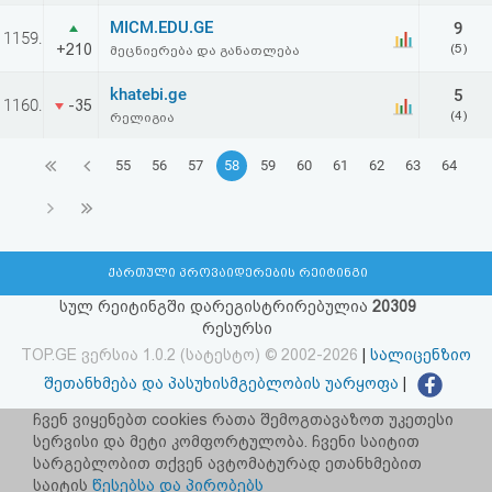
MICM.EDU.GE
9
1159.
+210
(5)
მეცნიერება და განათლება
khatebi.ge
5
1160.
-35
(4)
რელიგია
55
56
57
58
59
60
61
62
63
64
ქართული პროვაიდერების რეიტინგი
სულ რეიტინგში დარეგისტრირებულია
20309
რესურსი
TOP.GE ვერსია 1.0.2 (სატესტო) © 2002-2026
|
სალიცენზიო
შეთანხმება და პასუხისმგებლობის უარყოფა
|
facebook.com/TOP.GE
ჩვენ ვიყენებთ cookies რათა შემოგთავაზოთ უკეთესი
სერვისი და მეტი კომფორტულობა. ჩვენი საიტით
იხილეთ TOP.GE - ის ძველი ვერსია
ბმულზე
სარგებლობით თქვენ ავტომატურად ეთანხმებით
საიტის
წესებსა და პირობებს