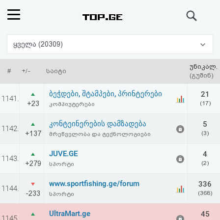
ძიება
რეიტინგი
ყველა (20309)
(მთავარი)
უნიკალ.
#
+/-
საიტი
(გუშინ)
ფოსტა
ბეჭდები, შტამპები, პრინტერები
21
1141.
+23
(17)
კომპიუტერები
კითხვა-
კონტეინერების დამზადება
5
1142.
პასუხი
+137
(3)
მრეწველობა და ტექნოლოგიები
JUVE.GE
4
ავტორიზაცია
1143.
+279
(2)
სპორტი
რეგისტრაცია
www.sportfishing.ge/forum
336
1144.
-233
(368)
სპორტი
პაროლის
UltraMart.ge
45
1145.