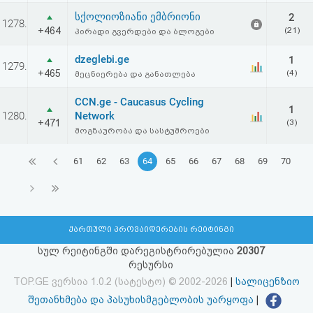
სქოლიოზიანი ემბრიონი
2
1278.
+464
(21)
პირადი გვერდები და ბლოგები
dzeglebi.ge
1
1279.
+465
(4)
მეცნიერება და განათლება
CCN.ge - Caucasus Cycling
1
1280.
Network
+471
(3)
მოგზაურობა და სასტუმროები
61
62
63
64
65
66
67
68
69
70
ქართული პროვაიდერების რეიტინგი
სულ რეიტინგში დარეგისტრირებულია
20307
რესურსი
TOP.GE ვერსია 1.0.2 (სატესტო) © 2002-2026
|
სალიცენზიო
შეთანხმება და პასუხისმგებლობის უარყოფა
|