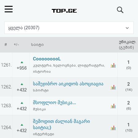
ძიება
რეიტინგი
ყველა (20307)
(მთავარი)
უნიკალ.
#
+/-
საიტი
(გუშინ)
ფოსტა
CooooooooL
1
1261.
კულტურა, ხელოვნება, ლიტერატურა,
+956
(0)
კითხვა-
ისტორია
პასუხი
საშეჯიბრო აიკიდოს ასოციაცია
2
1262.
+432
(14)
სპორტი
ავტორიზაცია
მსოფლიო მუსიკა...
2
1263.
+432
(6)
მუსიკა
რეგისტრაცია
შემოდით ძალიან მაგარი
1
1264.
საიტია;)
პაროლის
+432
(10)
ინტერნეტი