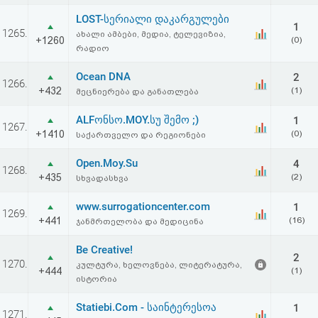
აღდგენა
LOST-სერიალი დაკარგულები
1
1265.
ახალი ამბები, მედია, ტელევიზია,
+1260
(0)
HTML
რადიო
კოდი
Ocean DNA
2
1266.
+432
(1)
მეცნიერება და განათლება
სალიცენზიო
ALFონსო.MOY.სუ შემო ;)
1
1267.
+1410
(0)
საქართველო და რეგიონები
შეთანხმება
Open.Moy.Su
და
4
1268.
+435
(2)
სხვადასხვა
პასუხისმგებლობის
www.surrogationcenter.com
1
1269.
უარყოფა
+441
(16)
ჯანმრთელობა და მედიცინა
Be Creative!
2
1270.
კულტურა, ხელოვნება, ლიტერატურა,
+444
(1)
ისტორია
Statiebi.Com - საინტერესოა
1
1271.