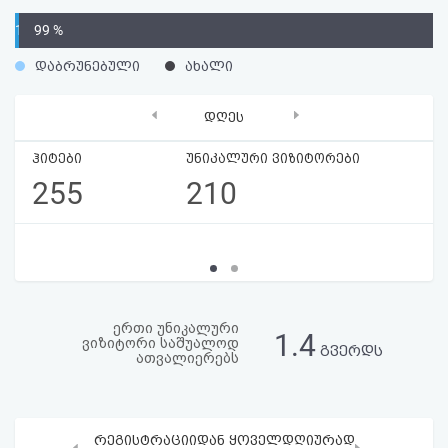
აღდგენა
1
99 %
%
HTML
დაბრუნებული
ახალი
კოდი
‹
›
დღეს
სალიცენზიო
ჰიტები
უნიკალური ვიზიტორები
255
210
შეთანხმება
და
პასუხისმგებლობის
უარყოფა
ერთი უნიკალური
1.4
ვიზიტორი საშუალოდ
გვერდს
ათვალიერებს
რეგისტრაციიდან ყოველდღიურად
‹
›