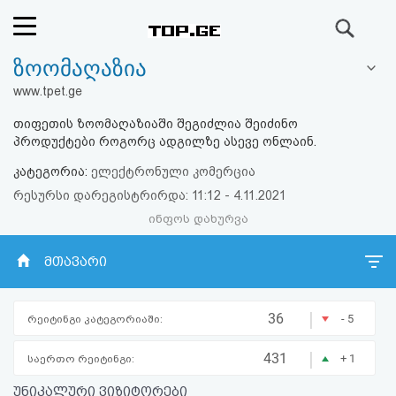
ძიება
ზოომაღაზია
რეიტინგი
www.tpet.ge
(მთავარი)
თიფეთის ზოომაღაზიაში შეგიძლია შეიძინო
პროდუქტები როგორც ადგილზე ასევე ონლაინ.
ფოსტა
კატეგორია:
ელექტრონული კომერცია
რესურსი დარეგისტრირდა: 11:12 - 4.11.2021
კითხვა-
ინფოს დახურვა
პასუხი
მთავარი
ავტორიზაცია
|
36
- 5
რეიტინგი კატეგორიაში:
რეგისტრაცია
|
431
+ 1
საერთო რეიტინგი:
პაროლის
უნიკალური ვიზიტორები