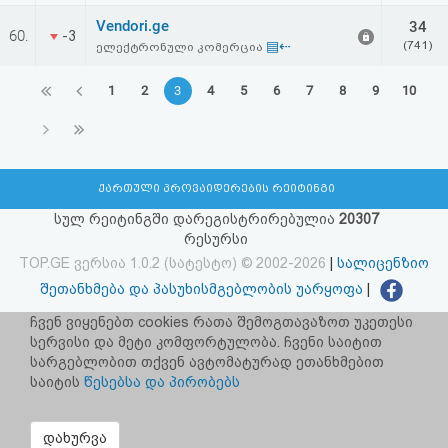
Vendori.ge
34
60.
-3
▤⇠
(741)
ელექტრონული კომერცია
1
2
3
4
5
6
7
8
9
10
ქართული პროვაიდერების რეიტინგი
სულ რეიტინგში დარეგისტრირებულია
20307
რესურსი
TOP.GE ვერსია 1.0.2 (სატესტო) © 2002-2026
|
სალიცენზიო
შეთანხმება და პასუხისმგებლობის უარყოფა
|
facebook.com/TOP.GE
ჩვენ ვიყენებთ cookies რათა შემოგთავაზოთ უკეთესი
სერვისი და მეტი კომფორტულობა. ჩვენი საიტით
იხილეთ TOP.GE - ის ძველი ვერსია
ბმულზე
სარგებლობით თქვენ ავტომატურად ეთანხმებით
საიტის
წესებსა და პირობებს
რეკლამა TOP.GE - ზე
TOP.GE-ს სერვერების განთავსებას და ინტერნეტთან კავშირს
დახურვა
უზრუნველყოფს:
CLOUD9