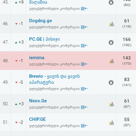
45.
მაღაზია
+9
აღდგენა
(80)
▤⇠
ელექტრონული კომერცია
HTML
Dogdog.ge
61
46.
-1
▤⇠
(118)
ელექტრონული კომერცია
კოდი
PC.GE | პისიჯი
166
47.
+3
▤⇠
(162)
ელექტრონული კომერცია
სალიცენზიო
iemima
143
შეთანხმება
48.
-1
▤⇠
(170)
ელექტრონული კომერცია
და
Brewio - ყავის და ყავის
83
პასუხისმგებლობის
49.
აპარატურა
-5
(141)
▤⇠
ელექტრონული კომერცია
უარყოფა
Nexo.Ge
61
50.
+3
▤⇠
(87)
ელექტრონული კომერცია
CHIP.GE
55
51.
-2
▤⇠
(97)
ელექტრონული კომერცია