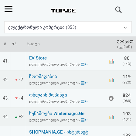
ძიება
რეიტინგი
ელექტრონული კომერცია (853)
(მთავარი)
უნიკალ.
#
+/-
საიტი
(გუშინ)
ფოსტა
EV Store
80
41.
▤⇠
(143)
ელექტრონული კომერცია
კითხვა-
ზოომაღაზია
119
42.
-2
პასუხი
▤⇠
(220)
ელექტრონული კომერცია
ონლაინ შოპინგი
824
ავტორიზაცია
43.
-4
▤⇠
(989)
ელექტრონული კომერცია
რეგისტრაცია
სუნამოები Whitemagic.Ge
103
44.
+2
▤⇠
(131)
ელექტრონული კომერცია
პაროლის
SHOPMANIA.GE - ინტერნეტ
182