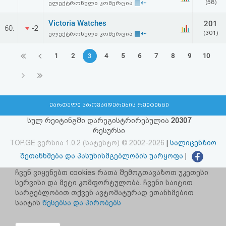
▤⇠
(58)
ელექტრონული კომერცია
Victoria Watches
201
60.
-2
▤⇠
(301)
ელექტრონული კომერცია
1
2
3
4
5
6
7
8
9
10
ქართული პროვაიდერების რეიტინგი
სულ რეიტინგში დარეგისტრირებულია
20307
რესურსი
TOP.GE ვერსია 1.0.2 (სატესტო) © 2002-2026
|
სალიცენზიო
შეთანხმება და პასუხისმგებლობის უარყოფა
|
facebook.com/TOP.GE
ჩვენ ვიყენებთ cookies რათა შემოგთავაზოთ უკეთესი
სერვისი და მეტი კომფორტულობა. ჩვენი საიტით
იხილეთ TOP.GE - ის ძველი ვერსია
ბმულზე
სარგებლობით თქვენ ავტომატურად ეთანხმებით
საიტის
წესებსა და პირობებს
რეკლამა TOP.GE - ზე
TOP.GE-ს სერვერების განთავსებას და ინტერნეტთან კავშირს