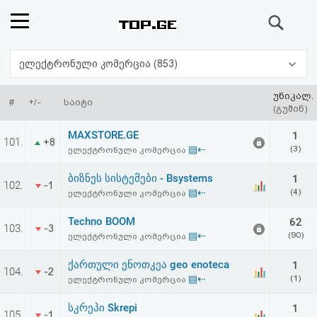
ძიება
რეიტინგი
ელექტრონული კომერცია (853)
(მთავარი)
უნიკალ.
#
+/-
საიტი
(გუშინ)
ფოსტა
MAXSTORE.GE
1
101.
+8
▤⇠
(3)
ელექტრონული კომერცია
კითხვა-
ბიზნეს სისტემები - Bsystems
1
102.
-1
პასუხი
▤⇠
(4)
ელექტრონული კომერცია
Techno BOOM
62
ავტორიზაცია
103.
-3
▤⇠
(90)
ელექტრონული კომერცია
რეგისტრაცია
ქართული ენოთკეა geo enoteca
1
104.
-2
▤⇠
(1)
ელექტრონული კომერცია
პაროლის
სკრეპი Skrepi
1
105.
-1