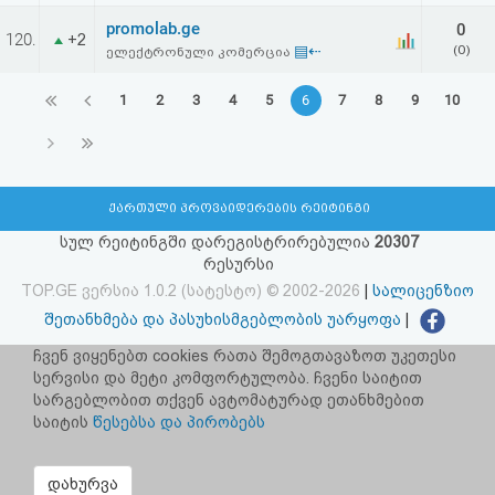
promolab.ge
0
120.
+2
▤⇠
(0)
ელექტრონული კომერცია
1
2
3
4
5
6
7
8
9
10
ქართული პროვაიდერების რეიტინგი
სულ რეიტინგში დარეგისტრირებულია
20307
რესურსი
TOP.GE ვერსია 1.0.2 (სატესტო) © 2002-2026
|
სალიცენზიო
შეთანხმება და პასუხისმგებლობის უარყოფა
|
facebook.com/TOP.GE
ჩვენ ვიყენებთ cookies რათა შემოგთავაზოთ უკეთესი
სერვისი და მეტი კომფორტულობა. ჩვენი საიტით
იხილეთ TOP.GE - ის ძველი ვერსია
ბმულზე
სარგებლობით თქვენ ავტომატურად ეთანხმებით
საიტის
წესებსა და პირობებს
რეკლამა TOP.GE - ზე
TOP.GE-ს სერვერების განთავსებას და ინტერნეტთან კავშირს
დახურვა
უზრუნველყოფს:
CLOUD9