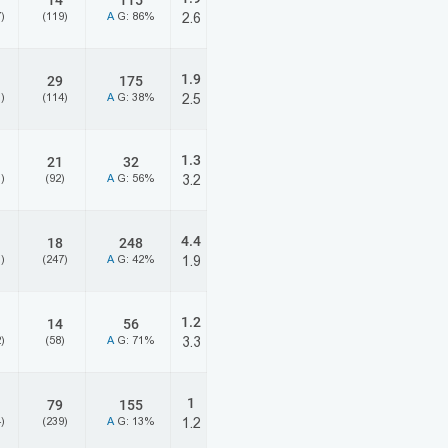
14
115
)
(119)
A
G: 86%
2.6
1.9
29
175
)
(114)
A
G: 38%
2.5
1.3
21
32
)
(92)
A
G: 56%
3.2
4.4
18
248
)
(247)
A
G: 42%
1.9
1.2
14
56
)
(58)
A
G: 71%
3.3
1
79
155
)
(239)
A
G: 13%
1.2