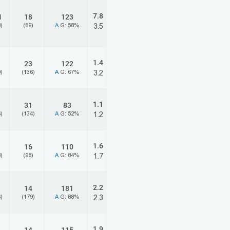
7.8
1
18
123
)
(89)
A
G: 58%
3.5
1.4
23
122
)
(136)
A
G: 67%
3.2
1.1
31
83
)
(134)
A
G: 52%
1.2
1.6
16
110
)
(98)
A
G: 84%
1.7
2.2
14
181
)
(179)
A
G: 88%
2.3
1.9