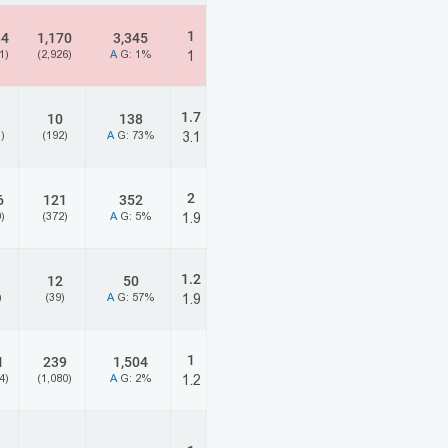
1
84
1,170
3,345
1)
(2,926)
A
G: 1%
1
1.7
10
138
)
(192)
A
G: 73%
3.1
2
6
121
352
)
(372)
A
G: 5%
1.9
1.2
12
50
)
(39)
A
G: 57%
1.9
1
1
239
1,504
4)
(1,080)
A
G: 2%
1.2