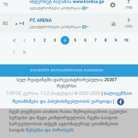
ინტერნეტ მაღაზია www.konkia.ge
7
79.
▤⇠
(16)
ელექტრონული კომერცია
PC ARENA
7
80.
+4
▤⇠
(15)
ელექტრონული კომერცია
1
2
3
4
5
6
7
8
9
10
ქართული პროვაიდერების რეიტინგი
სულ რეიტინგში დარეგისტრირებულია
20307
რესურსი
TOP.GE ვერსია 1.0.2 (სატესტო) © 2002-2026
|
სალიცენზიო
შეთანხმება და პასუხისმგებლობის უარყოფა
|
facebook.com/TOP.GE
ჩვენ ვიყენებთ cookies რათა შემოგთავაზოთ უკეთესი
სერვისი და მეტი კომფორტულობა. ჩვენი საიტით
იხილეთ TOP.GE - ის ძველი ვერსია
ბმულზე
სარგებლობით თქვენ ავტომატურად ეთანხმებით
საიტის
წესებსა და პირობებს
რეკლამა TOP.GE - ზე