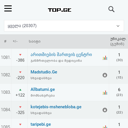
ძიება
რეიტინგი
ყველა (20307)
(მთავარი)
უნიკალ.
#
+/-
საიტი
(გუშინ)
ფოსტა
არითმიების მართვის ცენტრი
1
1081.
-386
(30)
ჯანმრთელობა და მედიცინა
კითხვა-
Madstudio.Ge
1
1082.
პასუხი
-220
(15)
სხვადასხვა
Allbatumi.ge
6
ავტორიზაცია
1083.
+122
(23)
მომსახურება
რეგისტრაცია
kotejebis-mshenebloba.ge
1
1084.
-325
(22)
სხვადასხვა
პაროლის
taripebi.ge
1
1085.