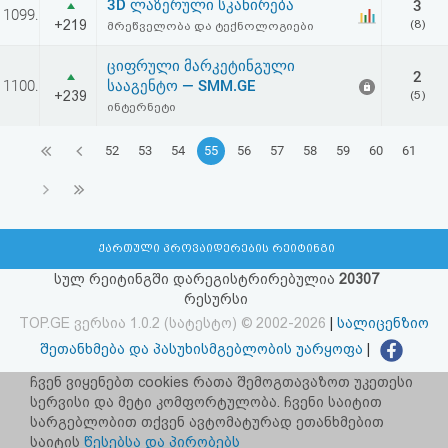
3D ლაზერული სკანირება
3
1099.
+219
(8)
მრეწველობა და ტექნოლოგიები
ციფრული მარკეტინგული
2
1100.
სააგენტო — SMM.GE
+239
(5)
ინტერნეტი
52
53
54
55
56
57
58
59
60
61
ქართული პროვაიდერების რეიტინგი
სულ რეიტინგში დარეგისტრირებულია
20307
რესურსი
TOP.GE ვერსია 1.0.2 (სატესტო) © 2002-2026
|
სალიცენზიო
შეთანხმება და პასუხისმგებლობის უარყოფა
|
facebook.com/TOP.GE
ჩვენ ვიყენებთ cookies რათა შემოგთავაზოთ უკეთესი
სერვისი და მეტი კომფორტულობა. ჩვენი საიტით
იხილეთ TOP.GE - ის ძველი ვერსია
ბმულზე
სარგებლობით თქვენ ავტომატურად ეთანხმებით
საიტის
წესებსა და პირობებს