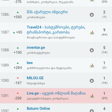
-376
(26)
ბიზნესი, კომერცია, რეკლამა
აღდგენა
შპს აჭარული ინდაური
2
1086.
HTML
+560
(1)
კომპანიები
კოდი
Travel24 - სასტუმროები, ტურები,
9
1087.
ტრანსპორტი, გართობა
+65
(44)
მოგზაურობა და სასტუმროები
სალიცენზიო
inventar.ge
5
შეთანხმება
1088.
+190
(14)
კომპიუტერები
და
bee
1
1089.
პასუხისმგებლობის
+284
(2)
ჯანმრთელობა და მედიცინა
უარყოფა
MILOU.GE
1
1090.
-197
(14)
სხვადასხვა
Liva.ge - ავეჯის ონლაინ მაღაზია
1
1091.
-299
(20)
ელექტრონული კომერცია
Batumi Online
4
1092.