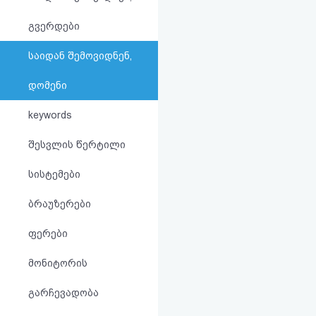
აღდგენა
გვერდები
HTML
საიდან შემოვიდნენ,
კოდი
დომენი
სალიცენზიო
keywords
შეთანხმება
შესვლის წერტილი
და
სისტემები
პასუხისმგებლობის
ბრაუზერები
უარყოფა
ფერები
მონიტორის
გარჩევადობა