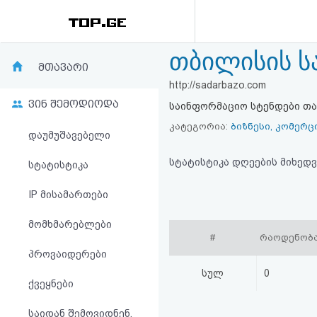
თბილისის ს
რეიტინგი
მთავარი
http://sadarbazo.com
(მთავარი)
ვინ შემოდიოდა
საინფორმაციო სტენდები თავ
ფოსტა
კატეგორია:
ბიზნესი, კომერც
დაუმუშავებელი
კითხვა-
სტატისტიკა დღეების მიხედვ
სტატისტიკა
პასუხი
IP მისამართები
მომხმარებლები
ავტორიზაცია
#
რაოდენობ
პროვაიდერები
რეგისტრაცია
სულ
0
ქვეყნები
პაროლის
საიდან შემოვიდნენ,