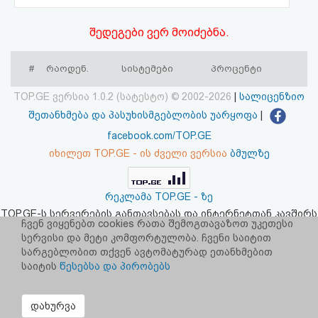
აღდგენა
შედეგები ვერ მოიძებნა.
HTML
#
რაოდენ.
სისტემები
პროცენტი
კოდი
TOP.GE ვერსია 1.0.2 (სატესტო) © 2002-2026
|
სალიცენზიო
სალიცენზიო
შეთანხმება და პასუხისმგებლობის უარყოფა
|
facebook.com/TOP.GE
შეთანხმება
იხილეთ TOP.GE - ის ძველი ვერსია
ბმულზე
და
პასუხისმგებლობის
რეკლამა TOP.GE - ზე
TOP.GE-ს სერვერების განთავსებას და ინტერნეტთან კავშირს
უარყოფა
ჩვენ ვიყენებთ cookies რათა შემოგთავაზოთ უკეთესი
უზრუნველყოფს:
CLOUD9
სერვისი და მეტი კომფორტულობა. ჩვენი საიტით
სარგებლობით თქვენ ავტომატურად ეთანხმებით
საიტის
წესებსა და პირობებს
დახურვა