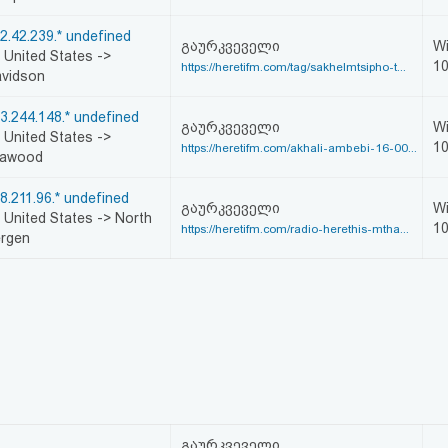
2.42.239.* undefined
გაურკვეველი
W
United States ->
1
https://heretifm.com/tag/sakhelmtsipho-t...
vidson
3.244.148.* undefined
გაურკვეველი
W
United States ->
1
https://heretifm.com/akhali-ambebi-16-00...
eawood
8.211.96.* undefined
გაურკვეველი
W
United States -> North
1
https://heretifm.com/radio-herethis-mtha...
rgen
გაურკვეველი