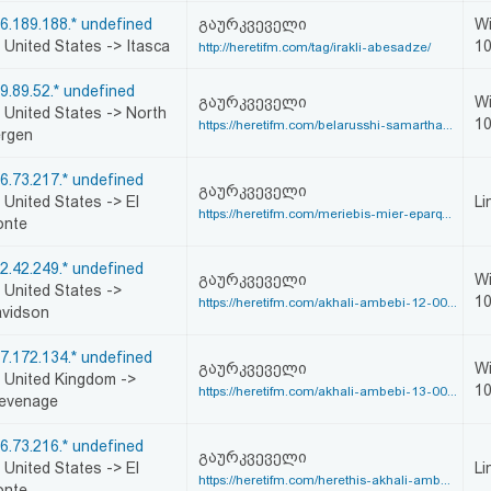
6.189.188.* undefined
გაურკვეველი
W
United States -> Itasca
1
http://heretifm.com/tag/irakli-abesadze/
9.89.52.* undefined
გაურკვეველი
W
United States -> North
1
https://heretifm.com/belarusshi-samartha...
rgen
6.73.217.* undefined
გაურკვეველი
United States -> El
Li
https://heretifm.com/meriebis-mier-eparq...
onte
2.42.249.* undefined
გაურკვეველი
W
United States ->
1
https://heretifm.com/akhali-ambebi-12-00...
vidson
7.172.134.* undefined
გაურკვეველი
W
United Kingdom ->
1
https://heretifm.com/akhali-ambebi-13-00...
evenage
6.73.216.* undefined
გაურკვეველი
United States -> El
Li
https://heretifm.com/herethis-akhali-amb...
onte