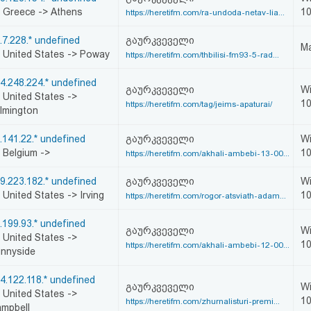
Greece -> Athens
1
https://heretifm.com/ra-undoda-netav-lia...
.7.228.* undefined
გაურკვეველი
Ma
United States -> Poway
https://heretifm.com/thbilisi-fm93-5-rad...
4.248.224.* undefined
გაურკვეველი
W
United States ->
1
https://heretifm.com/tag/jeims-apaturai/
lmington
.141.22.* undefined
გაურკვეველი
W
Belgium ->
1
https://heretifm.com/akhali-ambebi-13-00...
9.223.182.* undefined
გაურკვეველი
W
United States -> Irving
1
https://heretifm.com/rogor-atsviath-adam...
.199.93.* undefined
გაურკვეველი
W
United States ->
1
https://heretifm.com/akhali-ambebi-12-00...
nnyside
4.122.118.* undefined
გაურკვეველი
W
United States ->
1
https://heretifm.com/zhurnalisturi-premi...
mpbell