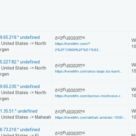
9.65.219.* undefined
გაურკვეველი
W
United States -> North
https://heretifm.com/?
1
rgen
2%2F13869%2F%E1%83...
5.227.82.* undefined
გაურკვეველი
W
United States -> North
1
https://heretifm.com/aloo-taqsi-lia-kaml...
rgen
9.65.235.* undefined
გაურკვეველი
W
United States -> North
1
https://heretifm.com/lavrovi-miichnevs-r...
rgen
1.35.51.* undefined
გაურკვეველი
W
United States -> Mahwah
1
https://heretifm.com/akhali-ambebi-1500-...
6.73.216.* undefined
გაურკვეველი
United States -> El
Ma