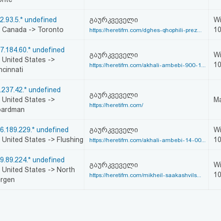
2.93.5.* undefined
გაურკვეველი
W
Canada -> Toronto
1
https://heretifm.com/dghes-qhophili-prez...
7.184.60.* undefined
გაურკვეველი
W
United States ->
1
https://heretifm.com/akhali-ambebi-900-1...
ncinnati
.237.42.* undefined
გაურკვეველი
United States ->
Ma
https://heretifm.com/
oardman
6.189.229.* undefined
გაურკვეველი
W
United States -> Flushing
1
https://heretifm.com/akhali-ambebi-14-00...
9.89.224.* undefined
გაურკვეველი
W
United States -> North
1
https://heretifm.com/mikheil-saakashvils...
rgen