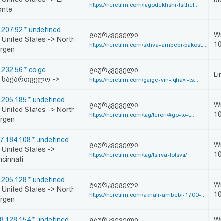
https://heretifm.com/lagodekhshi-tsithel...
onte
.207.92.* undefined
გაურკვეველი
W
United States -> North
1
https://heretifm.com/skhva-ambebi-pakost...
rgen
.232.56.* co.ge
გაურკვეველი
Li
საქართველო ->
https://heretifm.com/gaige-vin-iqhavi-ts...
.205.185.* undefined
გაურკვეველი
W
United States -> North
1
https://heretifm.com/tag/terori/#go-to-t...
rgen
7.184.108.* undefined
გაურკვეველი
W
United States ->
1
https://heretifm.com/tag/tsirva-lotsva/
ncinnati
.205.128.* undefined
გაურკვეველი
W
United States -> North
1
https://heretifm.com/akhali-ambebi-1700-...
rgen
8.128.154.* undefined
გაურკვეველი
W