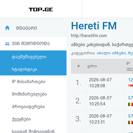
Hereti FM
რეიტინგი
მთავარი
http://heretifm.com
(მთავარი)
ვინ შემოდიოდა
ამბები კახეთიდან, საქართვ
ფოსტა
კატეგორია:
ახალი ამბები, მ
დაუმუშავებელი
IP
#
დრო
კითხვა-
ქვ
სტატისტიკა
პასუხი
2026-08-07
12
1.
IP მისამართები
10:28:08
მომხმარებლები
ავტორიზაცია
2026-08-07
57
2.
10:25:54
პროვაიდერები
რეგისტრაცია
2026-08-07
57
3.
ქვეყნები
10:23:31
პაროლის
საიდან შემოვიდნენ,