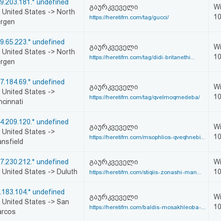
9.203.181.* undefined
გაურკვეველი
W
United States -> North
1
https://heretifm.com/tag/gucci/
rgen
9.65.223.* undefined
გაურკვეველი
W
United States -> North
1
https://heretifm.com/tag/didi-britanethi...
rgen
7.184.69.* undefined
გაურკვეველი
W
United States ->
1
https://heretifm.com/tag/qvelmoqmedeba/
ncinnati
4.209.120.* undefined
გაურკვეველი
W
United States ->
1
https://heretifm.com/msophlios-qveqhnebi...
nsfield
7.230.212.* undefined
გაურკვეველი
W
United States -> Duluth
1
https://heretifm.com/stiqiis-zonashi-man...
.183.104.* undefined
გაურკვეველი
W
United States -> San
1
https://heretifm.com/baldis-mosakhleoba-...
rcos