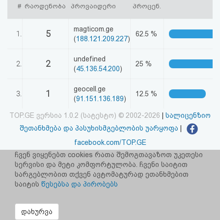
#
რაოდენობა
პროვაიდერი
პროცენ.
აღდგენა
magticom.ge
5
HTML
1.
62.5 %
(
188.121.209.227
)
კოდი
undefined
2
2.
25 %
(
45.136.54.200
)
სალიცენზიო
geocell.ge
1
3.
12.5 %
შეთანხმება
(
91.151.136.189
)
და
TOP.GE ვერსია 1.0.2 (სატესტო) © 2002-2026
|
სალიცენზიო
შეთანხმება და პასუხისმგებლობის უარყოფა
|
პასუხისმგებლობის
facebook.com/TOP.GE
უარყოფა
იხილეთ TOP.GE - ის ძველი ვერსია
ბმულზე
ჩვენ ვიყენებთ cookies რათა შემოგთავაზოთ უკეთესი
სერვისი და მეტი კომფორტულობა. ჩვენი საიტით
სარგებლობით თქვენ ავტომატურად ეთანხმებით
საიტის
წესებსა და პირობებს
რეკლამა TOP.GE - ზე
TOP.GE-ს სერვერების განთავსებას და ინტერნეტთან კავშირს
უზრუნველყოფს:
CLOUD9
დახურვა