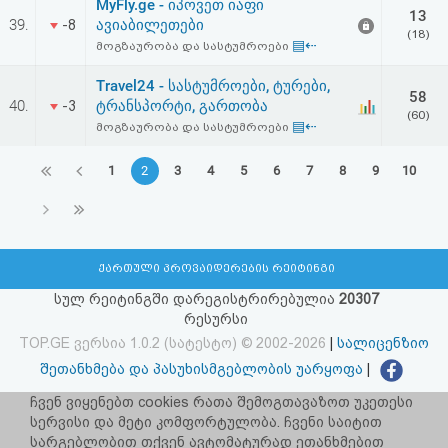
MyFly.ge - იპოვეთ იაფი
13
39.
ავიაბილეთები
-8
(18)
▤⇠
მოგზაურობა და სასტუმროები
Travel24 - სასტუმროები, ტურები,
58
40.
ტრანსპორტი, გართობა
-3
(60)
▤⇠
მოგზაურობა და სასტუმროები
1
2
3
4
5
6
7
8
9
10
ქართული პროვაიდერების რეიტინგი
სულ რეიტინგში დარეგისტრირებულია
20307
რესურსი
TOP.GE ვერსია 1.0.2 (სატესტო) © 2002-2026
|
სალიცენზიო
შეთანხმება და პასუხისმგებლობის უარყოფა
|
facebook.com/TOP.GE
ჩვენ ვიყენებთ cookies რათა შემოგთავაზოთ უკეთესი
სერვისი და მეტი კომფორტულობა. ჩვენი საიტით
იხილეთ TOP.GE - ის ძველი ვერსია
ბმულზე
სარგებლობით თქვენ ავტომატურად ეთანხმებით