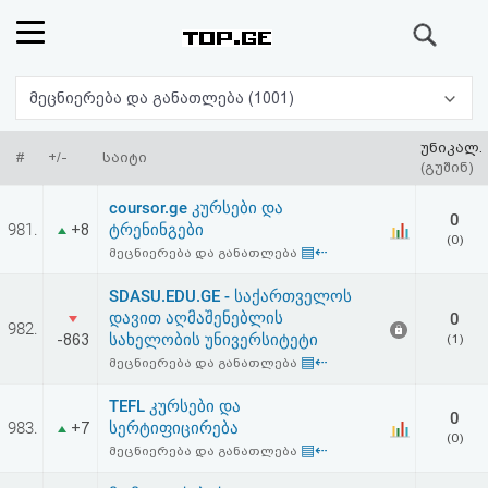
ძიება
რეიტინგი
მეცნიერება და განათლება (1001)
(მთავარი)
უნიკალ.
#
+/-
საიტი
(გუშინ)
ფოსტა
coursor.ge კურსები და
0
981.
ტრენინგები
+8
(0)
კითხვა-
▤⇠
მეცნიერება და განათლება
პასუხი
SDASU.EDU.GE - საქართველოს
დავით აღმაშენებლის
0
982.
სახელობის უნივერსიტეტი
-863
(1)
ავტორიზაცია
▤⇠
მეცნიერება და განათლება
რეგისტრაცია
TEFL კურსები და
0
983.
სერტიფიცირება
+7
(0)
▤⇠
მეცნიერება და განათლება
პაროლის