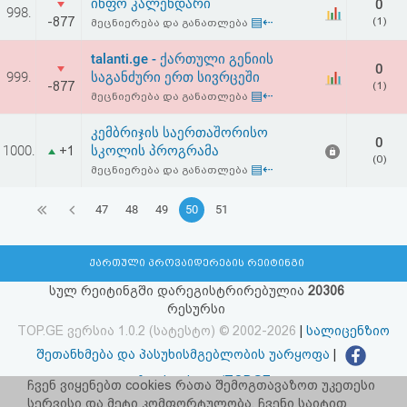
ინფო კალენდარი
0
998.
-877
▤⇠
(1)
მეცნიერება და განათლება
talanti.ge - ქართული გენიის
0
999.
საგანძური ერთ სივრცეში
-877
(1)
▤⇠
მეცნიერება და განათლება
კემბრიჯის საერთაშორისო
0
1000.
სკოლის პროგრამა
+1
(0)
▤⇠
მეცნიერება და განათლება
47
48
49
50
51
ქართული პროვაიდერების რეიტინგი
სულ რეიტინგში დარეგისტრირებულია
20306
რესურსი
TOP.GE ვერსია 1.0.2 (სატესტო) © 2002-2026
|
სალიცენზიო
შეთანხმება და პასუხისმგებლობის უარყოფა
|
facebook.com/TOP.GE
ჩვენ ვიყენებთ cookies რათა შემოგთავაზოთ უკეთესი
სერვისი და მეტი კომფორტულობა. ჩვენი საიტით
იხილეთ TOP.GE - ის ძველი ვერსია
ბმულზე