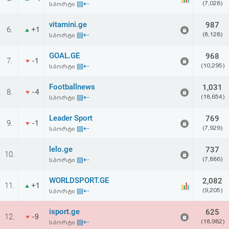
▤⇠
(7,028)
სპორტი
აღდგენა
vitamini.ge
987
6.
+1
HTML
▤⇠
(8,128)
სპორტი
კოდი
GOAL.GE
968
7.
-1
▤⇠
(10,295)
სპორტი
სალიცენზიო
Footballnews
1,031
8.
-4
▤⇠
(18,654)
სპორტი
შეთანხმება
და
Leader Sport
769
9.
-1
▤⇠
(7,929)
სპორტი
პასუხისმგებლობის
lelo.ge
737
10.
უარყოფა
▤⇠
(7,886)
სპორტი
WORLDSPORT.GE
2,082
11.
+1
▤⇠
(9,205)
სპორტი
isport.ge
625
12.
-9
▤⇠
(18,982)
სპორტი